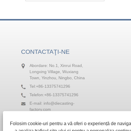
CONTACTAŢI-NE
Abordare: No.1, Xinrui Road,
Longxing Village, Wuxiang
Town, Yinzhou, Ningbo, China
Tel:
+86-13375741296
Telefon:
+86-13375741296
E-mail:
info@diecasting-
factory.com
Fax: +86-574-88236964
Folosim cookie-uri pentru a vă oferi o experiență de navig
a analiza traficul site-ului și pentru a personaliza conținut