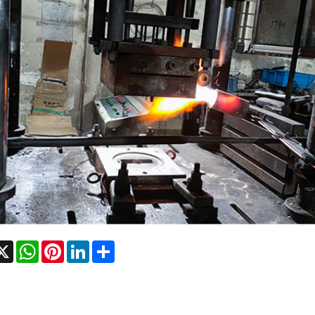
cebook
X
WhatsApp
Pinterest
LinkedIn
Share