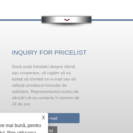
INQUIRY FOR PRICELIST
Dacă aveți întrebări despre ofertă
Probleme care necesită atenție
în tratarea metamorfică a
sau cooperare, vă rugăm să nu
aluminiului lichid înainte de
ezitați să trimiteți un e-mail sau să
turnare
utilizați următorul formular de
Sodiul este cel mai eficient modificator
solicitare. Reprezentantul nostru de
pentru siliciul eutectic metamorfic. Poat
vânzări vă va contacta în termen de
fi adăugat sub formă de sare de sodiu sau metal pur (dar atunci
24 de ore.
când este adăugat sub formă de metal pur
X
are mai bună, pentru
ÎNTREBARE ACUM
ul. Prin utilizarea