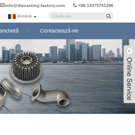
info@diecasting-factory.com
+86-13375741296
Română
 anchetă
Contactează-ne