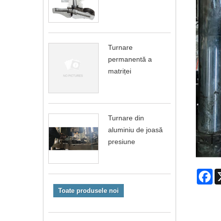
Turnare
permanentă a
matriței
Turnare din
aluminiu de joasă
presiune
Fa
Toate produsele noi