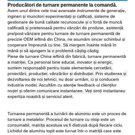
Producători de turnare permanente la comandă.
Avem unul dintre cele mai avansate instrumente de generație,
ingineri și muncitori experimentați și calificați, sisteme de
gestionare de bună calitate recunoscute și o forță de muncă
calificată și prietenoasă pentru vânzări de produse, asistență
pre/post-vânzare pentru turnare de turnare permanentă de
precizie OEM ieftină din China, ne asumăm sincer schimbul și
cooperare împreună cu tine. Să mergem înainte mână în
mână și să ajungem la o problemă câștig-câștig.
Piese de turnare China ieftină din fabrică, turnare permanentă
a matriței, Ca personal bine educat, inovator și energic,
suntem responsabili pentru toate elementele cercetării,
proiectării, producției, vânzărilor și distribuției. Prin studierea și
dezvoltarea de noi tehnici, nu doar urmăm, ci și conducem
industria modei. Ascultăm cu atenție feedback-ul clienților
noștri și oferim comunicare instantanee. Veți simți instantaneu
expertiza noastră și serviciul atent.
Turnarea permanentă a turnării de aluminiu este un proces de
turnare a metalelor. Procesul de turnare cu nisip este un
consumabil, matrița acestuia va fi distrusă după fiecare ciclu.
Lichidul de aluminiu topit este turnat într-o matriță care este