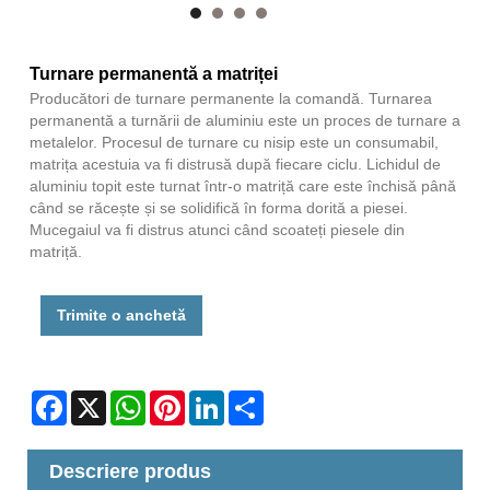
Turnare permanentă a matriței
Producători de turnare permanente la comandă. Turnarea
permanentă a turnării de aluminiu este un proces de turnare a
metalelor. Procesul de turnare cu nisip este un consumabil,
matrița acestuia va fi distrusă după fiecare ciclu. Lichidul de
aluminiu topit este turnat într-o matriță care este închisă până
când se răcește și se solidifică în forma dorită a piesei.
Mucegaiul va fi distrus atunci când scoateți piesele din
matriță.
Trimite o anchetă
Facebook
X
WhatsApp
Pinterest
LinkedIn
Share
Descriere produs