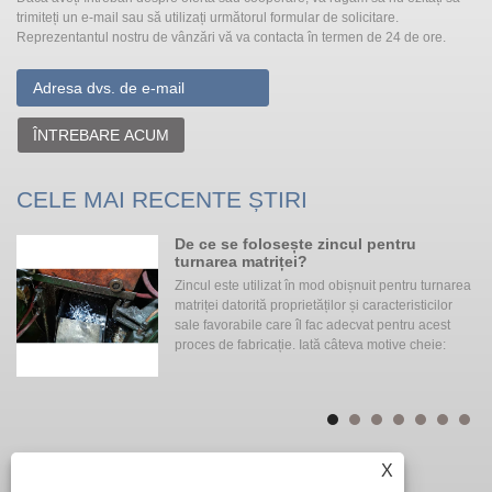
trimiteți un e-mail sau să utilizați următorul formular de solicitare.
Reprezentantul nostru de vânzări vă va contacta în termen de 24 de ore.
ÎNTREBARE ACUM
CELE MAI RECENTE ȘTIRI
De ce se folosește zincul pentru
hid
turnarea matriței?
Zincul este utilizat în mod obișnuit pentru turnarea
matriței datorită proprietăților și caracteristicilor
b
sale favorabile care îl fac adecvat pentru acest
i
proces de fabricație. Iată câteva motive cheie:
X