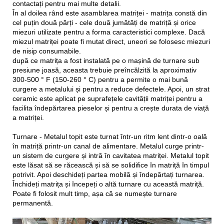
contactați pentru mai multe detalii.
În al doilea rând este asamblarea matriței - matrița constă din
cel puțin două părți - cele două jumătăți de matriță și orice
miezuri utilizate pentru a forma caracteristici complexe. Dacă
miezul matriței poate fi mutat direct, uneori se folosesc miezuri
de nisip consumabile.
după ce matrița a fost instalată pe o mașină de turnare sub
presiune joasă, aceasta trebuie preîncălzită la aproximativ
300-500 ° F (150-260 ° C) pentru a permite o mai bună
curgere a metalului și pentru a reduce defectele. Apoi, un strat
ceramic este aplicat pe suprafețele cavității matriței pentru a
facilita îndepărtarea pieselor și pentru a crește durata de viață
a matriței.
Turnare - Metalul topit este turnat într-un ritm lent dintr-o oală
în matriță printr-un canal de alimentare. Metalul curge printr-
un sistem de curgere și intră în cavitatea matriței. Metalul topit
este lăsat să se răcească și să se solidifice în matriță în timpul
potrivit. Apoi deschideți partea mobilă și îndepărtați turnarea.
Închideți matrița și începeți o altă turnare cu această matriță.
Poate fi folosit mult timp, așa că se numește turnare
permanentă.