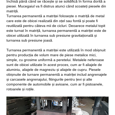
închisă până când se răcește și se solidifică în forma dorită a
piesei. Mucegaiul va fi distrus atunci când scoateți piesele din
matriță.
Turnarea permanentă a matriței folosește o matriță de metal
care este de obicei realizată din oțel sau fontă și poate fi
reutilizată pentru câteva mii de cicluri. Deoarece metalul topit
este turnat în matriță, turnarea permanentă a matriței este de
obicei utilizată în turnarea sub presiune gravitațională și
turnarea sub presiune joasă.
Turnarea permanentă a matriței este utilizată în mod obișnuit
pentru producția de volum mare de piese metalice mici,
simple, cu grosime uniformă a peretelui. Metalele neferoase
sunt de obicei utilizate în acest proces, cum ar fi aliajele de
aluminiu, aliajele de magneziu și aliajele de cupru. Piesele
obișnuite de turnare permanentă a matriței includ angrenajele
și carcasele angrenajului, fitingurile pentru țevi și alte
componente de automobile și avioane, cum ar fi pistoanele,
rotoarele și roțile.