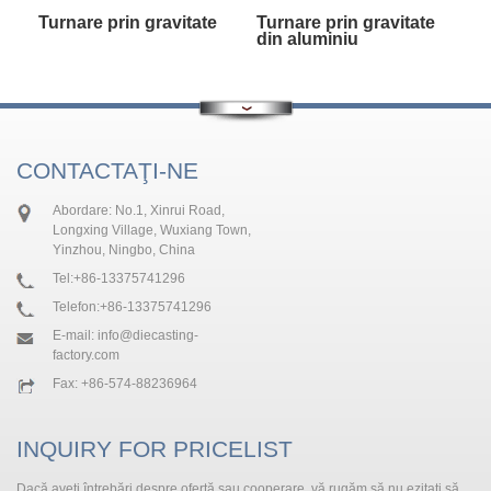
Turnare prin gravitate
Turnare prin gravitate
din aluminiu
CONTACTAŢI-NE
Abordare: No.1, Xinrui Road,
Longxing Village, Wuxiang Town,
Yinzhou, Ningbo, China
Tel:
+86-13375741296
Telefon:
+86-13375741296
E-mail:
info@diecasting-
factory.com
Fax: +86-574-88236964
INQUIRY FOR PRICELIST
Dacă aveți întrebări despre ofertă sau cooperare, vă rugăm să nu ezitați să