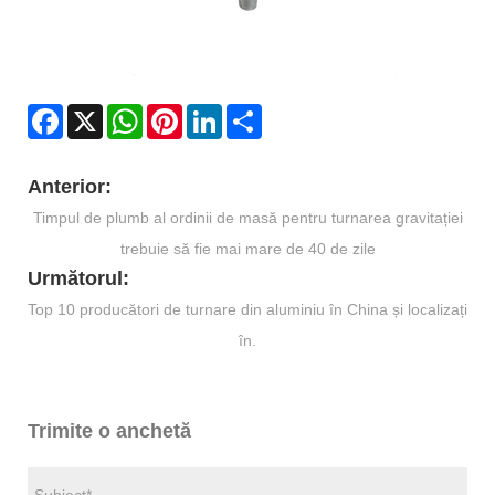
Facebook
X
WhatsApp
Pinterest
LinkedIn
Share
Anterior:
Timpul de plumb al ordinii de masă pentru turnarea gravitației
trebuie să fie mai mare de 40 de zile
Următorul:
Top 10 producători de turnare din aluminiu în China și localizați
în.
Trimite o anchetă