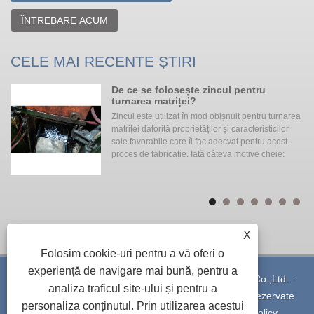
ÎNTREBARE ACUM
CELE MAI RECENTE ȘTIRI
De ce se folosește zincul pentru
hid
turnarea matriței?
Zincul este utilizat în mod obișnuit pentru turnarea
matriței datorită proprietăților și caracteristicilor
b
sale favorabile care îl fac adecvat pentru acest
i
proces de fabricație. Iată câteva motive cheie:
X
Folosim cookie-uri pentru a vă oferi o
experiență de navigare mai bună, pentru a
Copyright © 2021 Ningbo Yinzhou Xuxing Machinery Co.,Ltd. -
analiza traficul site-ului și pentru a
Turnare sub presiune din aluminiu - Toate drepturile rezervate
personaliza conținutul. Prin utilizarea acestui
Legături
|
Sitemap
|
RSS
|
XML
|
Privacy Policy