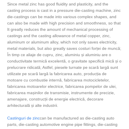
Since metal zinc has good fluidity and plasticity, and the
casting process is cast in a pressure die-casting machine, zinc
die-castings can be made into various complex shapes, and
can also be made with high precision and smoothness, so that
It greatly reduces the amount of mechanical processing of
castings and the casting allowance of metal copper, zinc,
aluminum or aluminum alloy, which not only saves electricity,
metal materials, but also greatly saves costuri forței de muncă;
În timp ce aliaje de cupru, zinc, aluminiu și aluminiu are o
conductivitate termică excelentă, o gravitate specifică mică și o
prelucrare ridicată; Astfel, piesele turnate pe scară largă sunt
utilizate pe scară largă la fabricarea auto, producția de
motoare cu combustie internă, fabricarea motocicletelor,
fabricarea motoarelor electrice, fabricarea pompelor de ulei,
fabricarea mașinilor de transmisie, instrumente de precizie,
amenajare, construcții de energie electrică, decorare
arhitecturală și alte industrii.
Castinguri de zinc
can be manufactured as die-casting auto
parts, die-casting automotive engine pipe fittings, die-casting