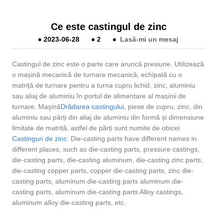
Ce este castingul de zinc
●
2023-06-28
●
2
●
Lasă-mi un mesaj
Castingul de zinc este o parte care aruncă presiune. Utilizează
o mașină mecanică de turnare mecanică, echipată cu o
matriță de turnare pentru a turna cupru lichid, zinc, aluminiu
sau aliaj de aluminiu în portul de alimentare al mașinii de
turnare. Maşină
Drădarea castingului
, piese de cupru, zinc, din
aluminiu sau părți din aliaj de aluminiu din formă și dimensiune
limitate de matriță, astfel de părți sunt numite de obicei
Castinguri de zinc
. Die-casting parts have different names in
different places, such as die-casting parts, pressure castings,
die-casting parts, die-casting aluminum, die-casting zinc parts,
die-casting copper parts, copper die-casting parts, zinc die-
casting parts, aluminum die-casting parts aluminum die-
casting parts, aluminum die-casting parts Alloy castings,
aluminum alloy die-casting parts, etc.