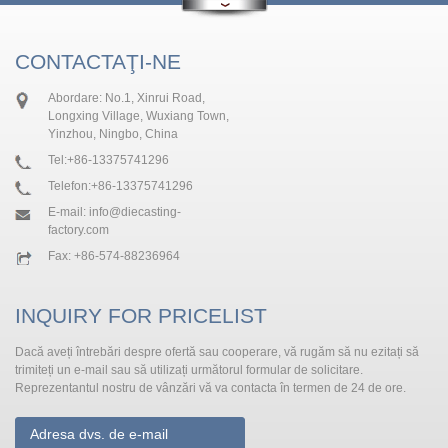
CONTACTAŢI-NE
Abordare: No.1, Xinrui Road,
Longxing Village, Wuxiang Town,
Yinzhou, Ningbo, China
Tel:
+86-13375741296
Telefon:
+86-13375741296
E-mail:
info@diecasting-
factory.com
Fax: +86-574-88236964
INQUIRY FOR PRICELIST
Dacă aveți întrebări despre ofertă sau cooperare, vă rugăm să nu ezitați să
trimiteți un e-mail sau să utilizați următorul formular de solicitare.
Reprezentantul nostru de vânzări vă va contacta în termen de 24 de ore.